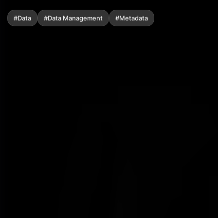
#Data
#Data Management
#Metadata