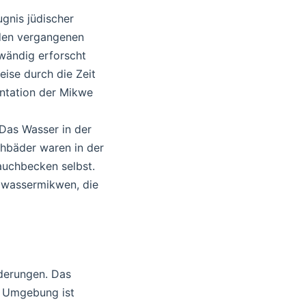
ugnis jüdischer
n den vergangenen
wändig erforscht
ise durch die Zeit
entation der Mikwe
 Das Wasser in der
hbäder waren in der
auchbecken selbst.
ndwassermikwen, die
derungen. Das
ie Umgebung ist