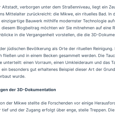
 Altstadt, verborgen unter dem Straßenniveau, liegt ein Ze
ns Mittelalter zurückreicht: die Mikwe, ein rituelles Bad. I
 einzigartige Bauwerk mithilfe modernster Technologie auf
n diesem Blogbeitrag möchten wir Sie mitnehmen auf eine Re
nblicke in die Vergangenheit vorstellen, die die 3D-Dokum
er jüdischen Bevölkerung als Orte der rituellen Reinigung.
h fließen und in einem Becken gesammelt werden. Die Tauc
he unterteilt: einen Vorraum, einen Umkleideraum und das T
t ein besonders gut erhaltenes Beispiel dieser Art der Gru
erbaut wurde.
ngen der 3D-Dokumentation
n der Mikwe stellte die Forschenden vor einige Herausfor
 tief und der Zugang erfolgt über enge, steile Treppen. D