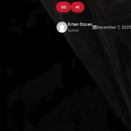
3D
AI
Ertan Ozcan
December 7, 202
Author